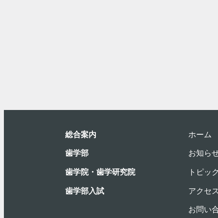
総合案内
ホーム
⻭学部
お知ら
歯学院・⻭学研究院
トピッ
歯学部入試
アクセ
お問い