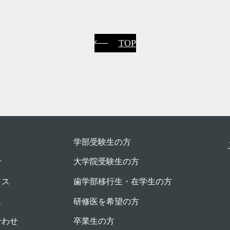
TOP
学部受験⽣の⽅
せ
大学院受験生の方
クス
歯学部移行生・在学⽣の⽅
ス
研修医を希望の方
合わせ
卒業生の方