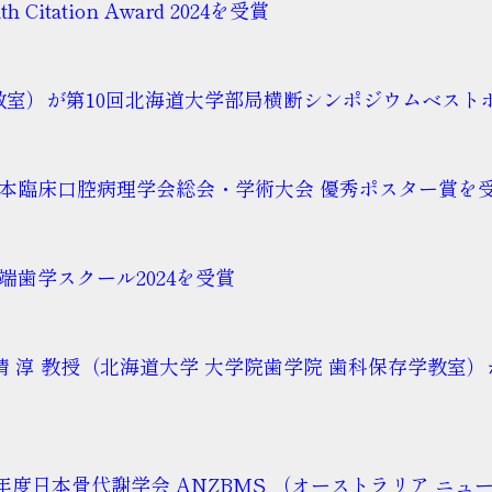
itation Award 2024を受賞
学教室）が第10回北海道大学部局横断シンポジウムベスト
日本臨床口腔病理学会総会・学術大会 優秀ポスター賞を
端歯学スクール2024を受賞
員, 友清 淳 教授（北海道大学 大学院歯学院 歯科保存学
日本骨代謝学会 ANZBMS （オーストラリア ニュージーラ