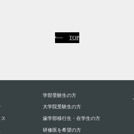
TOP
学部受験⽣の⽅
せ
大学院受験生の方
クス
歯学部移行生・在学⽣の⽅
ス
研修医を希望の方