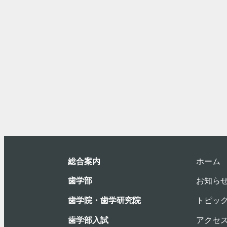
総合案内
ホーム
⻭学部
お知ら
歯学院・⻭学研究院
トピッ
歯学部入試
アクセ