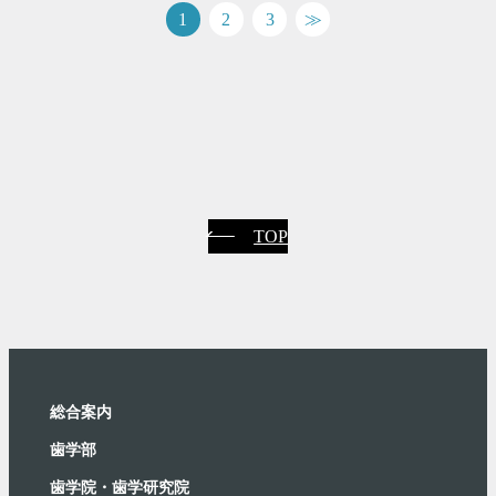
1
2
3
≫
TOP
総合案内
⻭学部
歯学院・⻭学研究院