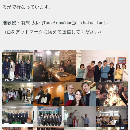
る形で行なっています。
准教授：有馬 太郎 (Taro Arima) tar◻︎den.hokudai.ac.jp
（◻をアットマークに換えて送信してください）