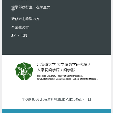
歯学部移行生・在学⽣の
⽅
研修医を希望の方
卒業生の方
JP
EN
060-8586
北海道
札幌市北区
北13条西7丁目