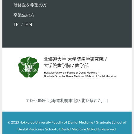
研修医を希望の方
卒業生の方
JP
EN
060-8586
北海道
札幌市北区
北13条西7丁目
© 2023 Hokkaido University Faculty of Dental Medicine / Graduate School of
Dental Medicine / School of Dental Medicine All Rights Reserved.