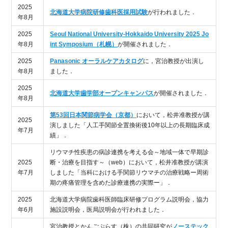
2025
北海道大学病院研修歯科医採用試験
が行われました．
年8月
2025
Seoul National University-Hokkaido University 2025 Jo
年8月
int Symposium（札幌）
が開催されました．
2025
Panasonic オーラルケアカタログ
に，宮治教授が出演し
年8月
ました．
2025
北海道大学歯学部オープンキャンパス
が開催されました．
年8月
第53回日本関節病学会（京都）
において，松井准教授が講
2025
演しました「人工手関節全置換術後10年以上の長期臨床成
年7月
績」．
リウマチ性疾患の病診連携を考える会～地域一体で早期診
2025
断・治療を目指す～（web）において，松井准教授が講演
年7月
しました「当科における手関節リウマチの治療戦略ー周術
期の疼痛管理を含めた診療連携の実際ー」．
2025
北海道大学病院歯科医師臨床研修プログラム説明会，協力
年6月
施設説明会，医局説明会が行われました．
宮治教授とかんごぷらす（株）の共同研究が
ノーステック