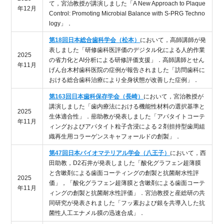
て，宮治教授が講演しました「A New Approach to Plaque
年12月
Control: Promoting Microbial Balance with S-PRG Techno
logy」．
第18回日本総合歯科学会（松本）
において，高師講師が発
表しました「研修歯科医評価のデジタル化による人的作業
2025
の省力化とAI分析による研修評価支援」．高師講師とせん
年11月
げん台木村歯科医院の症例が報告されました「訪問歯科に
おける総合歯科治療により全身状態が改善した症例」．
第163回日本歯科保存学会（長崎）
において，宮治教授が
講演しました「歯内療法における機能性材料の選択基準と
2025
生体適合性」．蔀助教が発表しました「アパタイトコーテ
年11月
ィングおよびアパタイト粒子含浸による
２剤担持型歯周組
織再生用コラーゲンスキャフォールドの創製」
．
第47回日本バイオマテリアル学会（八王子）
において，西
田助教，D2石井が発表しました「酸化グラフェン超薄膜
と含嗽剤による歯面コーティングの創製と抗菌耐水性評
2025
価」，「酸化グラフェン超薄膜と含嗽剤による歯面コーテ
年11月
ィングの創製と抗菌耐水性評価」．宮治教授と産総研の共
同研究が発表されました「フッ素および銀を共導入した抗
菌性人工エナメル膜の迅速合成」．