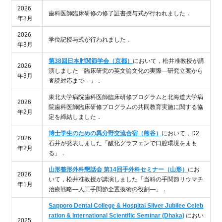
2026
歯科医師臨床研修の修了証書授与式が行われました．
年3月
2026
学位記授与式が行われました．
年3月
第38回日本肘関節学会（京都）
において，松井准教授が講
2026
演しました「臨床研究の英文論文化の実際―研究立案から
年3月
査読対応まで―」．
東北大学病院歯科医師臨床研修プログラムと北海道大学病
2026
院歯科医師臨床研修プログラムの共同教育実施に関する協
年2月
定を締結しました．
博士学生のための異分野交流合宿（熊谷）
において，D2
2026
石井が発表しました「酸化グラフェンで口腔環境をまも
年2月
る」．
山形整形外科懇話会 第14回手外科セミナー（山形）
にお
2026
いて，松井准教授が講演しました「当科の手関節リウマチ
年1月
治療戦略―人工手関節全置換術の役割―」．
Sapporo Dental College & Hospital Silver Jubilee Celeb
ration & International Scientific Seminar (Dhaka)
におい
2025