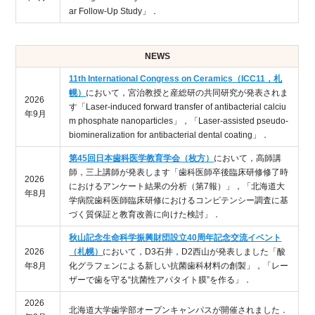
ar Follow-Up Study」．
NEWS
11th International Congress on Ceramics（ICC11，札
幌）
において，宮治教授と産総研の共同研究が発表されま
2026
す「Laser-induced forward transfer of antibacterial calciu
年9月
m phosphate nanoparticles」，「Laser-assisted pseudo-
biomineralization for antibacterial dental coating」．
第45回日本歯科医学教育学会（枚方）
において，高師講
師，三上講師が発表します「歯科医師卒後臨床研修修了時
2026
におけるアンケート結果の分析（第7報）」，「北海道大
年8月
学病院歯科医師臨床研修におけるコンピテンシー調査に基
づく質保証と教育改善に向けた検討」．
秋山記念生命科学振興財団設立40周年記念交流イベント
2026
（札幌）
において，D3石井，D2西山が発表しました「酸
年8月
化グラフェンによる新しい抗菌歯科材料の創製」，「レー
ザーで歯を守る“抗菌性アパタイト膜”を作る」．
2026
北海道大学歯学部オープンキャンパスが開催されました．