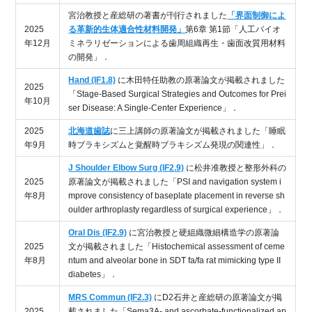
宮治教授と産総研の著書が刊行されました
「界面制御によ
2025
る革新的生体適合性材料開発」
第6章 第1節「人工バイオ
年12月
ミネラリゼーションによる歯周組織再生・歯面改質用材料
の開発」．
Hand (IF1.8)
に木田特任助教の原著論文が掲載されました
2025
「Stage-Based Surgical Strategies and Outcomes for Prei
年10月
ser Disease: A Single-Center Experience」．
2025
北海道歯誌
に三上講師の原著論文が掲載されました「睡眠
年9月
時ブラキシズムと覚醒時ブラキシズム発現の関連性」．
J Shoulder Elbow Surg (IF2.9)
に松井准教授と整形外科の
2025
原著論文が掲載されました「PSI and navigation system i
年8月
mprove consistency of baseplate placement in reverse sh
oulder arthroplasty regardless of surgical experience」．
Oral Dis (IF2.9)
に宮治教授と硬組織微細構造学の原著論
2025
文が掲載されました「Histochemical assessment of ceme
年8月
ntum and alveolar bone in SDT fa/fa rat mimicking type II
diabetes」．
MRS Commun (IF2.3)
にD2石井と産総研の原著論文が掲
2025
載されました「Sema3A- and ascorbate-functionalized ap