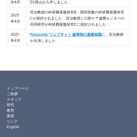
年4月
D1西山が入学しました．
宮治教授の科研費基盤研究B，西田助教の科研費基盤研究
2025
Cが採択されました．宮治教授と口腔ケア連携センターの
年4月
共同研究が科研費基盤研究Cに採択されました．
2025
Panasonic ウェブサイト 歯周病の基礎知識
に，宮治教授
年4月
が出演しました．
トップページ
ご挨拶
スタッフ
研究
教育
業績
リンク
English