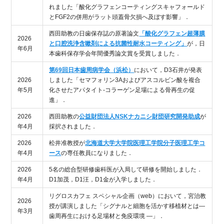
れました「酸化グラフェンコーティングスキャフォールド
とFGF2の併用がラット頭蓋骨欠損へ及ぼす影響」．
西田助教の日歯保存誌の原著論文
「酸化グラフェン超薄膜
2026
と口腔洗浄含嗽剤による抗菌性耐水コーティング」
が，日
年6月
本歯科保存学会年間優秀論文賞を受賞しました．
第69回日本歯周病学会（浜松）
において，D3石井が発表
2026
しました「セマフォリン3Aおよびアスコルビン酸を複合
年5月
化させたアパタイト-コラーゲン足場による骨再生の促
進」．
2026
西田助教の
公益財団法人NSKナカニシ財団研究開発助成
が
年4月
採択されました．
2026
松井准教授が
北海道大学大学院医理工学院分子医理工学コ
年4月
ース
の専任教員になりました．
2026
5名の総合型研修歯科医が入局して研修を開始しました．
年4月
D1加茂，D1汪，D1金が入学しました．
リグロスカフェ スペシャル企画（web）において，宮治教
2026
授が講演しました「シグナルと細胞を活かす移植材とは―
年3月
歯周再生における足場材と免疫環境 ―」．