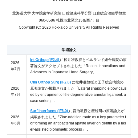
北海道大学 大学院歯学研究院 口腔健康科学分野 口腔総合治療学教室
060-8586 札幌市北区北13条西7丁目
Copyright (C) 2026 Hokkaido University All Rights Reserved
学術論文
Int Orthop (IF2.4)
に松井准教授とベルランド総合病院の原
2026
著論文がアクセプトされました「Recent Innovations and
年7月
Advances in Japanese Hand Surgery」．
Clin Orthop Surg (IF2.0)
に松井准教授と王子総合病院の
2026
原著論文が掲載されました「Lateral snapping elbow caus
年7月
ed by entrapment of the degenerative annular ligament: a
case series」．
Surf Interfaces (IF6.0)
に宮治教授と産総研の原著論文が
2026
掲載されました「Zinc-addition route as a key parameter f
年6月
or forming an antibacterial apatite layer on dentin by a las
er-assisted biomimetic process」．