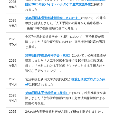
2025
財団2025年度バイオ・ヘルスケア産業支援事業
に採択さ
年6月
れました．
第45回日本骨形態計測学会（さいたま）
において，松井准
2025
教授が講演しました「人工手関節の開発から臨床応用へ
年6月
−術後10年の臨床成績に基づく知見−」．
令和7年度北海道歯学会（札幌）において，宮治教授が講
2025
演しました「歯学研究院における中期目標計画対応の課題
年5月
と展望」．
第98回日本整形外科学会（東京）
において，松井准教授が
2025
講演しました「人工手関節全置換術後10年以上の臨床成
年5月
績」，「当科における手関節リウマチに対する手術方針と
適切な手術タイミング」．
2025
宮治教授と新潟大学の共同研究が
橋渡し研究プログラムpr
年4月
eF
に採択されました．
第68回日本手外科学会（横浜）
において，松井准教授が講
2025
演しました「肘部管症候群における超音波画像解析による
年4月
病態の可視化」．
2025
2名の総合型研修歯科医が入局して研修を開始しました．