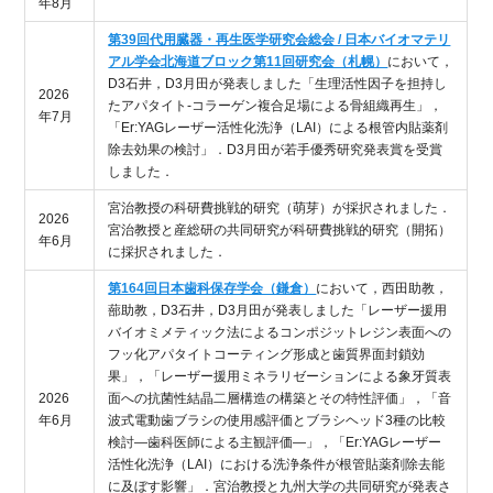
年8月
第39回代用臓器・再生医学研究会総会 / 日本バイオマテリ
アル学会北海道ブロック第11回研究会（札幌）
において，
D3石井，D3月田が発表しました「生理活性因子を担持し
2026
たアパタイト-コラーゲン複合足場による骨組織再生」，
年7月
「Er:YAGレーザー活性化洗浄（LAI）による根管内貼薬剤
除去効果の検討」．D3月田が若手優秀研究発表賞を受賞
しました．
宮治教授の科研費挑戦的研究（萌芽）が採択されました．
2026
宮治教授と産総研の共同研究が科研費挑戦的研究（開拓）
年6月
に採択されました．
第164回日本歯科保存学会（鎌倉）
において，西田助教，
蔀助教，D3石井，D3月田が発表しました「レーザー援用
バイオミメティック法によるコンポジットレジン表面への
フッ化アパタイトコーティング形成と歯質界面封鎖効
果」，「
レーザー援用ミネラリゼーションによる象牙質表
2026
面への
抗菌性結晶二層構造の構築とその特性評価」，「音
年6月
波式電動歯ブラシの使用感評価とブラシヘッド3種の比較
検討―歯科医師による主観評価―」，「Er:YAGレーザー
活性化洗浄（LAI）における洗浄条件が根管貼薬剤除去能
に及ぼす影響」．宮治教授と九州大学の共同研究が発表さ