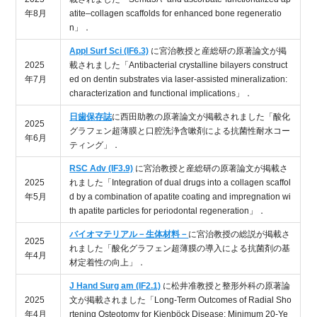
年8月
atite–collagen scaffolds for enhanced bone regeneratio
n」．
Appl Surf Sci (IF6.3)
に宮治教授と産総研の原著論文が掲
2025
載されました「Antibacterial crystalline bilayers construct
年7月
ed on dentin substrates via laser-assisted mineralization:
characterization and functional implications」．
日歯保存誌
に西田助教の原著論文が掲載されました「酸化
2025
グラフェン超薄膜と口腔洗浄含嗽剤による抗菌性耐水コー
年6月
ティング」．
RSC Adv (IF3.9)
に宮治教授と産総研の原著論文が掲載さ
2025
れました「Integration of dual drugs into a collagen scaffol
年5月
d by a combination of apatite coating and impregnation wi
th apatite particles for periodontal regeneration」．
バイオマテリアル－生体材料－
に宮治教授の総説が掲載さ
2025
れました「酸化グラフェン超薄膜の導入による抗菌剤の基
年4月
材定着性の向上」．
J Hand Surg am (IF2.1)
に松井准教授と整形外科の原著論
2025
文が掲載されました「Long-Term Outcomes of Radial Sho
年4月
rtening Osteotomy for Kienböck Disease: Minimum 20-Ye