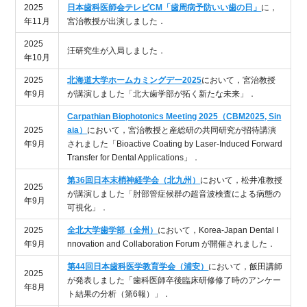
2025
日本歯科医師会テレビCM「歯周病予防いい歯の日」
に，
年11月
宮治教授が出演しました．
2025
汪研究生が入局しました．
年10月
2025
北海道大学ホームカミングデー2025
において，宮治教授
年9月
が講演しました「北大歯学部が拓く新たな未来」．
Carpathian Biophotonics Meeting 2025（CBM2025, Sin
2025
aia）
において，宮治教授と産総研の共同研究が招待講演
年9月
されました「Bioactive Coating by Laser-Induced Forward
Transfer for Dental Applications」．
第36回日本末梢神経学会（北九州）
において，松井准教授
2025
が講演しました「肘部管症候群の超音波検査による病態の
年9月
可視化」．
2025
全北大学歯学部（全州）
において，Korea-Japan Dental I
年9月
nnovation and Collaboration Forum が開催されました．
第44回日本歯科医学教育学会（浦安）
において，飯田講師
2025
が発表しました「歯科医師卒後臨床研修修了時のアンケー
年8月
ト結果の分析（第6報）」．