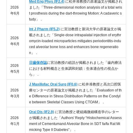
Med Eng Phys (IF2.4)
に松井准教授の原著論文が掲載され
2026
ました「Three-dimensional motion analysis of a total wris
年6月
t prosthesis during the dart-throwing Motion: A cadaveric s
tudy」．
Int J Pharm (IF5.2)
に宮治教授と新潟大学の原著論文が掲
載されました「Single-dose intrapalatal injection of erythr
2026
omycin-loaded microparticles mitigates periodontitis-indu
年6月
ced alveolar bone loss and enhances bone regeneratio
n」．
日歯保存誌
に宮治教授の総説が掲載されました「歯内療法
2026
における材料概念と生体調和封鎖：生体適合性の視点か
年5月
ら」．
J Maxillofac Oral Surg (IF0.6)
に松井准教授と高次口腔医
2026
療センターの原著論文が掲載されました「Evaluation of th
年3月
e Difference in Stress Distribution Patterns on the Condyl
e between Skeletal Classes Using CTOAM」．
Oral Dis (IF2.9)
に宮治教授と硬組織微細構造学のレター
2026
が掲載されました「Authors' Reply “Histochemical Assess
年1月
ment of Cementumand Alveolar Bone in SDT fa/fa Rat Mi
micking Type II Diabetes”」．