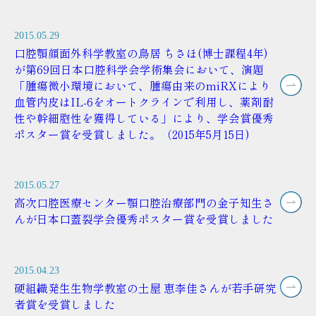
2015.05.29
口腔顎顔面外科学教室の鳥居 ちさほ(博士課程4年)
が第69回日本口腔科学会学術集会において、演題
「腫瘍微小環境において、腫瘍由来のmiRXにより
血管内皮はIL-6をオートクラインで利用し、薬剤耐
性や幹細胞性を獲得している」により、学会賞優秀
ポスター賞を受賞しました。（2015年5月15日)
2015.05.27
高次口腔医療センター顎口腔治療部門の金子知生さ
んが日本口蓋裂学会優秀ポスター賞を受賞しました
2015.04.23
硬組織発生生物学教室の土屋 恵李佳さんが若手研究
者賞を受賞しました