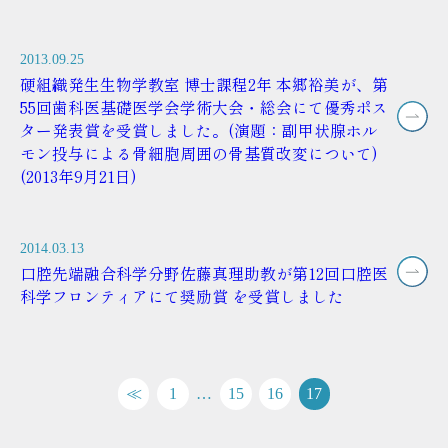
2013.09.25
硬組織発生生物学教室 博士課程2年 本郷裕美が、第
55回歯科医基礎医学会学術大会・総会にて優秀ポス
ター発表賞を受賞しました。(演題：副甲状腺ホル
モン投与による骨細胞周囲の骨基質改変について)
(2013年9月21日)
2014.03.13
口腔先端融合科学分野佐藤真理助教が第12回口腔医
科学フロンティアにて奨励賞 を受賞しました
≪
1
…
15
16
17