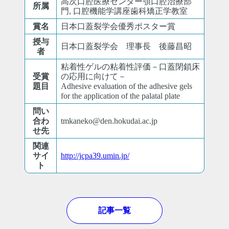
高次口腔医療センター顎口腔治療部
所属
門, 口腔機能学講座歯科矯正学教室
賞名
日本口蓋裂学会優秀ポスター賞
授与
日本口蓋裂学会 理事長 後藤昌昭
者
粘着性ゲルの粘着性評価－口蓋閉鎖床
受賞
の応用に向けて－
題目
Adhesive evaluation of the adhesive gels
for the application of the palatal plate
問い
合わ
tmkaneko@den.hokudai.ac.jp
せ先
関連
サイ
http://jcpa39.umin.jp/
ト
記事一覧