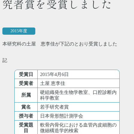
究者賞を受賞しました
2015年度
本研究科の土屋 恵李佳が下記のとおり受賞しました
記
受賞日
2015年4月6日
受賞者
土屋 恵李佳
硬組織発生生物学教室、口腔診断内
所属
科学教室
賞名
若手研究者賞
授与者
日本骨形態計測学会
受賞題
軟骨内骨化における血管内皮細胞の
目
微細構造学的検索