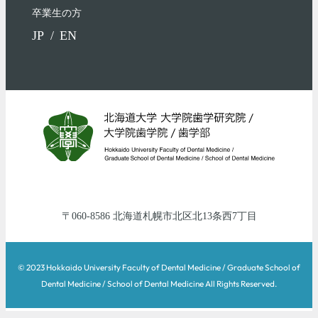
卒業生の方
JP
EN
060-8586
北海道
札幌市北区
北13条西7丁目
© 2023 Hokkaido University Faculty of Dental Medicine / Graduate School of
Dental Medicine / School of Dental Medicine All Rights Reserved.