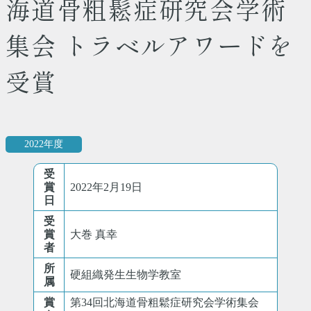
海道骨粗鬆症研究会学術
集会 トラベルアワードを
受賞
2022年度
受
賞
2022年2月19日
日
受
賞
大巻 真幸
者
所
硬組織発生生物学教室
属
賞
第34回北海道骨粗鬆症研究会学術集会