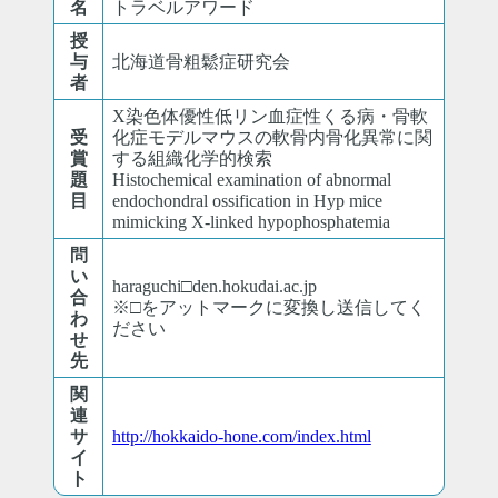
名
トラベルアワード
授
与
北海道骨粗鬆症研究会
者
X染色体優性低リン血症性くる病・骨軟
受
化症モデルマウスの軟骨内骨化異常に関
賞
する組織化学的検索
題
Histochemical examination of abnormal
目
endochondral ossification in Hyp mice
mimicking X-linked hypophosphatemia
問
い
haraguchi□den.hokudai.ac.jp
合
※□をアットマークに変換し送信してく
わ
ださい
せ
先
関
連
サ
http://hokkaido-hone.com/index.html
イ
ト