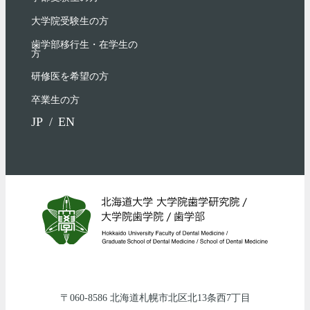
大学院受験生の方
歯学部移行生・在学⽣の
⽅
研修医を希望の方
卒業生の方
JP
EN
060-8586
北海道
札幌市北区
北13条西7丁目