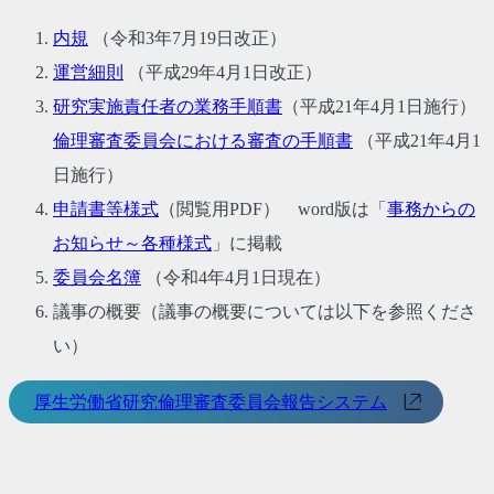
内規
（令和3年7月19日改正）
運営細則
（平成29年4月1日改正）
研究実施責任者の業務手順書
（平成21年4月1日施行）
倫理審査委員会における審査の手順書
（平成21年4月1
日施行）
申請書等様式
（閲覧用PDF） word版は「
事務からの
お知らせ～各種様式
」に掲載
委員会名簿
（令和4年4月1日現在）
議事の概要（議事の概要については以下を参照くださ
い）
厚生労働省研究倫理審査委員会報告システム