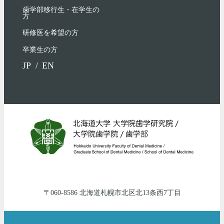
歯学部移行生・在学⽣の
⽅
研修医を希望の方
卒業生の方
JP
EN
060-8586
北海道
札幌市北区
北13条西7丁目