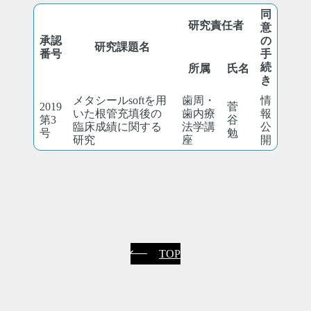
同
研究責任者
意
承認
の
研究課題名
番号
手
続
所属
氏名
き
メタシールsoftを用
歯周・
情
2019
菅
いた根管充填後の
歯内療
報
第3
谷
臨床成績に関する
法学講
公
号
勉
研究
座
開
TOP