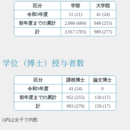
区分
学部
大学院
令和5年度
51 (21)
41 (24)
前年度までの累計
2,866 (684)
948 (253)
計
2,917 (705)
989 (277)
学位（博士）授与者数
区分
課程博士
論文博士
令和5年度
41 (24)
0
前年度までの累計
952 (255)
150 (17)
計
993 (279)
150 (17)
()内は女子で内数