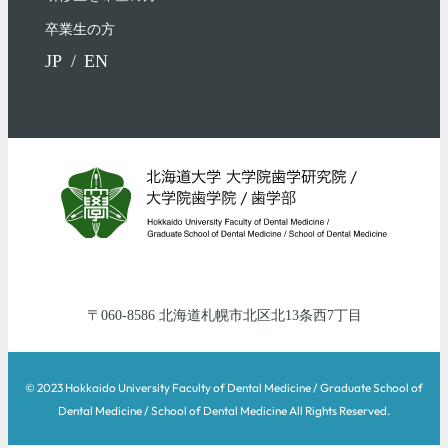
卒業生の方
JP
EN
060-8586
北海道
札幌市北区
北13条西7丁目
© 2023 Hokkaido University Faculty of Dental Medicine / Graduate School of
Dental Medicine / School of Dental Medicine All Rights Reserved.