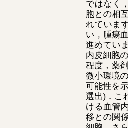
ではなく
胞との相
れていま
い，腫瘍
進めてい
内皮細胞
程度，薬
微小環境
可能性を示しま
選出)．
ける血管
移との関
細胞，さ