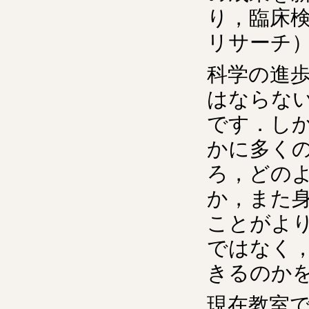
り，臨床
リサーチ
科学の進
はならな
です．し
かに多く
ろ，どの
か，また
ことがよ
ではなく
きるのか
現在教室