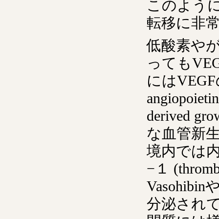
このよう
転移に非
低酸素や
ってもVE
にはVEGFのほか
angiopoieti
derived 
な血管新
境内では
−１ (thr
Vasohibinや
分泌され