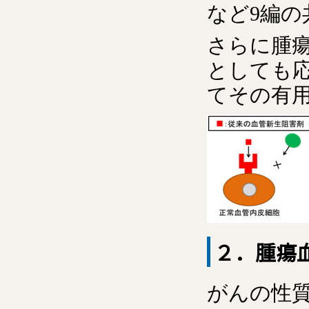
など9編の
さらに腫
としても
てその有
２．腫瘍
がんの性