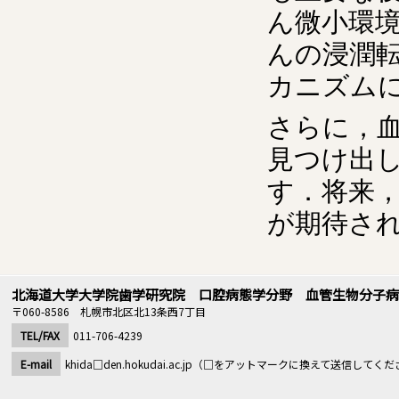
ん微小環
んの浸潤
カニズム
さらに，
見つけ出
す．将来
が期待さ
北海道大学大学院歯学研究院 口腔病態学分野 血管生物分子病
〒060-8586 札幌市北区北13条西7丁目
TEL/FAX
011-706-4239
E-mail
khida□den.hokudai.ac.jp（□をアットマークに換えて送信してく