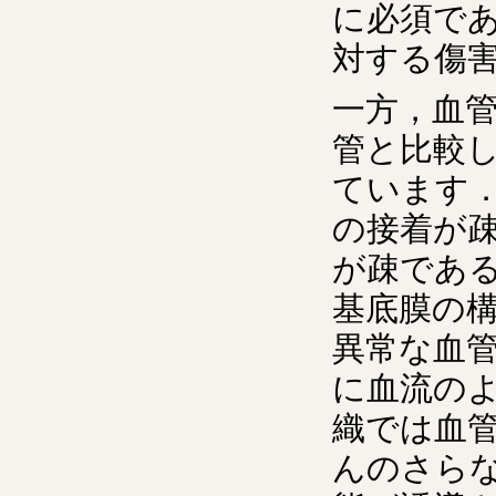
に必須であ
対する傷
一方，血
管と比較
ています
の接着が
が疎であ
基底膜の
異常な血
に血流の
織では血
んのさら