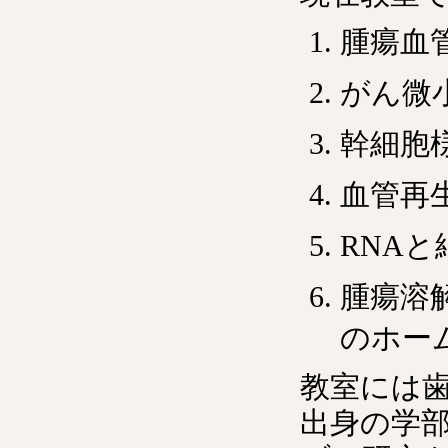
腫瘍血
がん微
幹細胞
血管再
RNA
腫瘍溶
のホー
教室には
出身の学