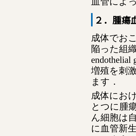
血管によ
２．腫瘍
成体でお
陥った組織に
endothel
増殖を刺
ます．
成体にお
とつに腫瘍血
ん細胞は
に血管新