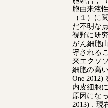
胞融合，
胞由来液
（１）に
だ不明な
視野に研
がん細胞
導されること (
来エクソ
細胞の高い血
One 2
内皮細胞に
原因になって
2013)