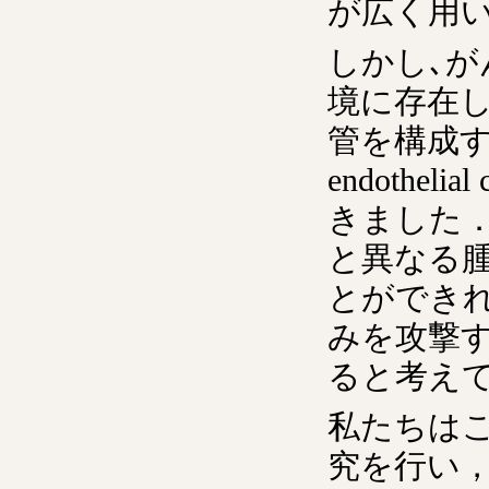
が広く用
しかし､
境に存在
管を構成す
endothe
きました．正常血
と異なる
とができ
みを攻撃
ると考え
私たちは
究を行い