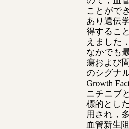
ので，血
ことがで
あり遺伝
得するこ
えました
なかでも
瘍および間
のシグナルを遮断
Growth
ニチニブといっ
標的とした様々
用され，
血管新生