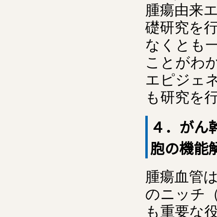
腫瘍由来エ
礎研究を
なくとも
ことがわ
エピジェ
も研究を
４．がん
胞の機能
腫瘍血管
のニッチ
も重要な