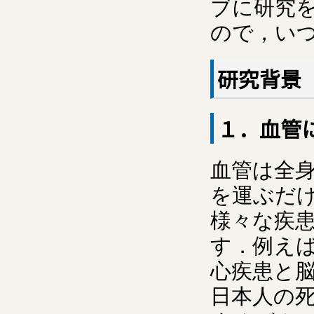
ブに研究
ので，い
研究背景
１．血管
血管は全
を運ぶだ
様々な疾
す．例えば
心疾患と
日本人の