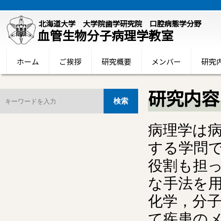
北海道大学 大学院歯学研究院 口腔病態学分野
血管生物分子病理学教室
ホーム
ご挨拶
研究概要
メンバー
研究
研究内容
病理学は
する学問
役割も担
な手法を
化学，分
て疾患の