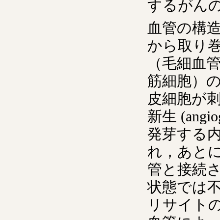
するがん
血管の構
から取り
（毛細血
筋細胞）
皮細胞が
新生 (an
発芽する内
れ，あとに続
管と接続
状態では
リサイト