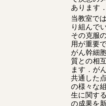
あります
当教室で
り組んで
その克服
用が重要
がん幹細
質との相
ます．が
共通した
の様々な
生に関す
の成果を