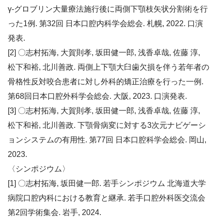
γ-グロブリン大量療法施行後に両側下顎枝矢状分割術を行
った1例. 第32回 日本口腔内科学会総会. 札幌, 2022. 口演
発表.
[2] 〇志村拓海, 大賀則孝, 坂田健一郎, 浅香卓哉, 佐藤 淳,
松下和裕, 北川善政. 両側上下顎大臼歯欠損を伴う若年者の
骨格性反対咬合患者に対し外科的矯正治療を行った一例.
第68回日本口腔外科学会総会. 大阪, 2023. 口演発表.
[3] 〇志村拓海, 大賀則孝, 坂田健一郎, 浅香卓哉, 佐藤 淳,
松下和裕, 北川善政. 下顎骨病変に対する3次元ナビゲーシ
ョンシステムの有用性. 第77回 日本口腔科学会総会. 岡山,
2023.
〈シンポジウム〉
[1] 〇志村拓海, 坂田健一郎. 若手シンポジウム 北海道大学
病院口腔内科における教育と継承. 若手口腔外科医交流会
第2回学術集会. 岩手, 2024.