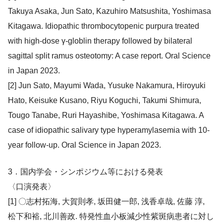
Takuya Asaka, Jun Sato, Kazuhiro Matsushita, Yoshimasa
Kitagawa. Idiopathic thrombocytopenic purpura treated
with high-dose γ-globlin therapy followed by bilateral
sagittal split ramus osteotomy: A case report. Oral Science
in Japan 2023.
[2] Jun Sato, Mayumi Wada, Yusuke Nakamura, Hiroyuki
Hato, Keisuke Kusano, Riyu Koguchi, Takumi Shimura,
Tougo Tanabe, Ruri Hayashibe, Yoshimasa Kitagawa. A
case of idiopathic salivary type hyperamylasemia with 10-
year follow-up. Oral Science in Japan 2023.
3．国内学会・シンポジウム等における発表
〈口演発表〉
[1] 〇志村拓海, 大賀則孝, 坂田健一郎, 浅香卓哉, 佐藤 淳,
松下和裕, 北川善政. 特発性血小板減少性紫斑病患者に対し