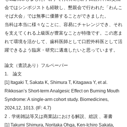
会ではシンポジストも経験し、懇親会で行われた「わんこ
そば大会」では無事に優勝することができました。
当科は本当に様々なことに、容易にチャレンジでき、それ
を支えてくれる上級医が豊富なことが特徴です。この恵ま
れて環境を活かして、歯科医師として口腔外科医として活
躍できるよう臨床・研究に邁進したいと思っています。
論文（査読あり）フルペーパー
1. 論文
[1] Itagaki T, Sakata K, Shimura T, Kitagawa Y, et al.
Rikkosan’s Short-term Analgesic Effect on Burning Mouth
Syndrome: A single-arm cohort study. Biomedicines,
2024,12, 1013. (IF: 4.7)
2．学術雑誌等又は商業誌における解説、総説 、著書
[1] Takumi Shimura, Noritaka Ohga, Ken-Ichiro Sakata,