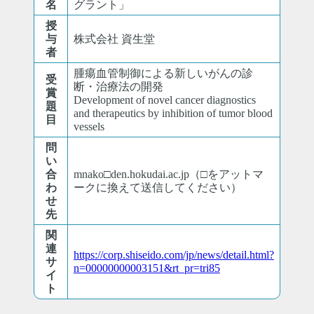
名
グラント」
授
与
株式会社 資生堂
者
腫瘍血管制御による新しいがんの診
受
断・治療法の開発
賞
Development of novel cancer diagnostics
題
and therapeutics by inhibition of tumor blood
目
vessels
問
い
合
mnako□den.hokudai.ac.jp（□をアットマ
わ
ークに換えて送信してください）
せ
先
関
連
https://corp.shiseido.com/jp/news/detail.html?
サ
n=00000000003151&rt_pr=tri85
イ
ト