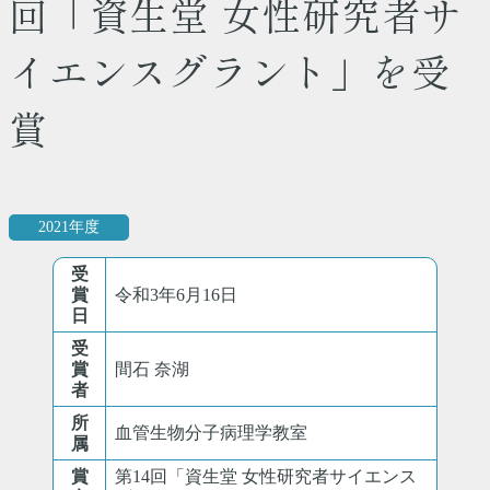
回「資生堂 女性研究者サ
イエンスグラント」を受
賞
2021年度
受
賞
令和3年6月16日
日
受
賞
間石 奈湖
者
所
血管生物分子病理学教室
属
賞
第14回「資生堂 女性研究者サイエンス