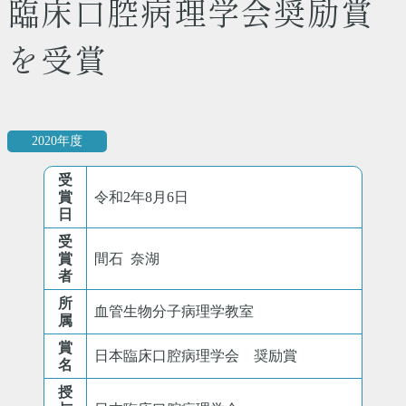
臨床口腔病理学会奨励賞
を受賞
2020年度
受
賞
令和2年8月6日
日
受
賞
間石 奈湖
者
所
血管生物分子病理学教室
属
賞
日本臨床口腔病理学会 奨励賞
名
授