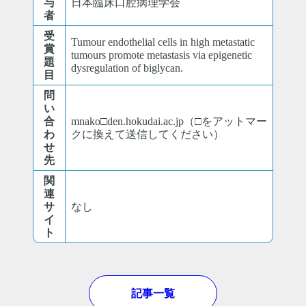
与
日本臨床口腔病理学会
者
受
Tumour endothelial cells in high metastatic
賞
tumours promote metastasis via epigenetic
題
dysregulation of biglycan.
目
問
い
合
mnako□den.hokudai.ac.jp（□をアットマー
わ
クに換えて送信してください）
せ
先
関
連
サ
なし
イ
ト
記事一覧