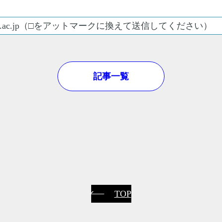
hokudai.ac.jp（□をアットマークに換えて送信してください）
記事一覧
TOP