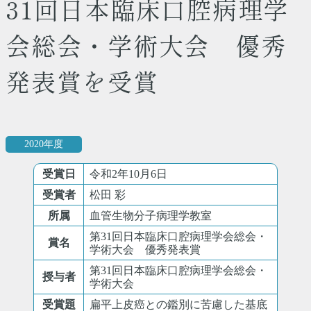
31回日本臨床口腔病理学
会総会・学術大会 優秀
発表賞を受賞
2020年度
受賞日
令和2年10月6日
受賞者
松田 彩
所属
血管生物分子病理学教室
第31回日本臨床口腔病理学会総会・
賞名
学術大会 優秀発表賞
第31回日本臨床口腔病理学会総会・
授与者
学術大会
受賞題
扁平上⽪癌との鑑別に苦慮した基底