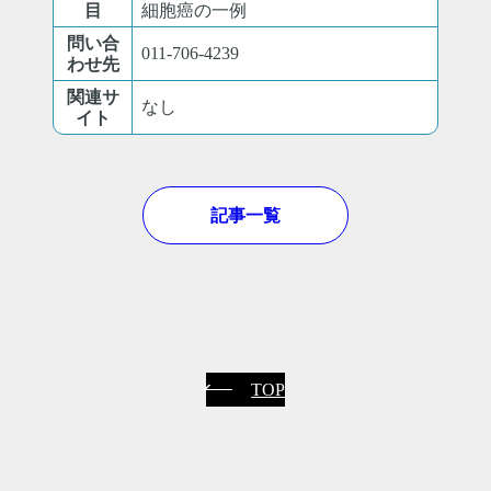
目
細胞癌の⼀例
問い合
011-706-4239
わせ先
関連サ
なし
イト
記事一覧
TOP