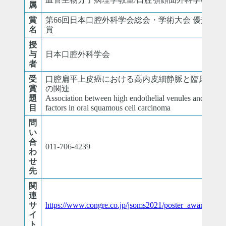
属
賞
第66回日本口腔外科学会総会・学術大会 優秀ポス
名
賞
授
与
日本口腔外科学会
者
受
口腔扁平上皮癌における高内皮細静脈と臨床的因
賞
の関連
題
Association between high endothelial venules and clinica
目
factors in oral squamous cell carcinoma
問
い
合
011-706-4239
わ
せ
先
関
連
サ
https://www.congre.co.jp/jsoms2021/poster_award/index
イ
ト