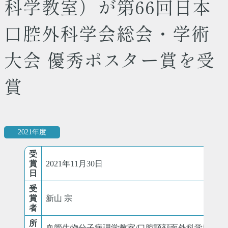
科学教室）が第66回日本
口腔外科学会総会・学術
大会 優秀ポスター賞を受
賞
2021年度
受
賞
2021年11月30日
日
受
賞
新山 宗
者
所
血管生物分子病理学教室/口腔顎顔面外科学教室