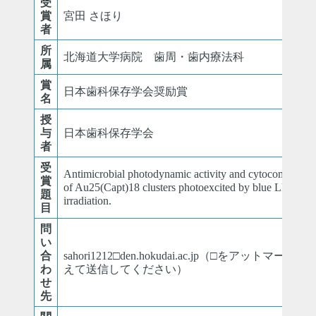
受
賞
宮田 さほり
者
所
北海道大学病院 歯周・歯内療法科
属
賞
日本歯科保存学会奨励賞
名
授
与
日本歯科保存学会
者
受
Antimicrobial photodynamic activity and cytocompatibili
賞
of Au25(Capt)18 clusters photoexcited by blue LED ligh
題
irradiation.
目
問
い
合
sahori1212□den.hokudai.ac.jp（□をアットマークに
わ
えて送信してください）
せ
先