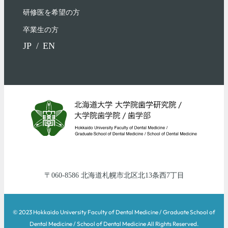
研修医を希望の方
卒業生の方
JP
EN
060-8586
北海道
札幌市北区
北13条西7丁目
© 2023 Hokkaido University Faculty of Dental Medicine / Graduate School of
Dental Medicine / School of Dental Medicine All Rights Reserved.