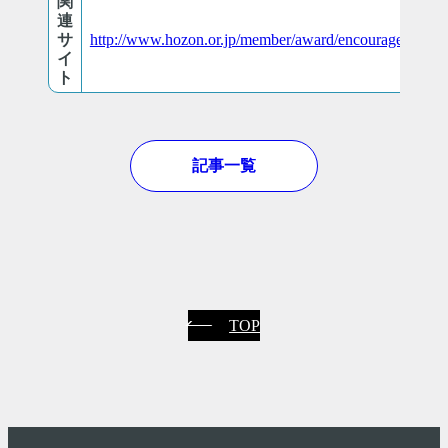
関
連
サ
http://www.hozon.or.jp/member/award/encouragement.h
イ
ト
記事一覧
TOP