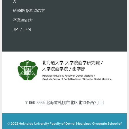
⽅
研修医を希望の方
卒業生の方
JP
EN
060-8586
北海道
札幌市北区
北13条西7丁目
© 2023 Hokkaido University Faculty of Dental Medicine / Graduate School of