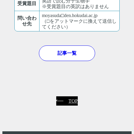
英語で読む分子生物学
受賞題目
※受賞題目の英訳はありません
moyasuda□den.hokudai.ac.jp
問い合わ
（□をアットマークに換えて送信し
せ先
てください）
記事一覧
TOP